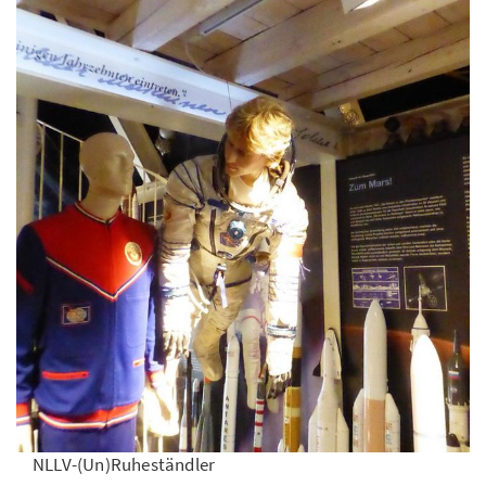
NLLV-(Un)Ruheständler